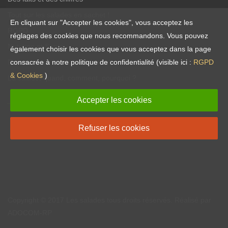
Tout sur les salades en sachet !
En cliquant sur "Accepter les cookies", vous acceptez les
RGPD
réglages des cookies que nous recommandons. Vous pouvez
Nutrition et Santé
également choisir les cookies que vous acceptez dans la page
Recettes vite-faites, bien-faites !
consacrée à notre politique de confidentialité (visible ici :
RGPD
& Cookies
)
La salade, quand, comment, pourquoi ?
Accepter les cookies
Réseaux sociaux
Refuser les cookies
Copyright © 2017
Les salades
tous droits réservés. Réalisé par
ADOCOM-RP