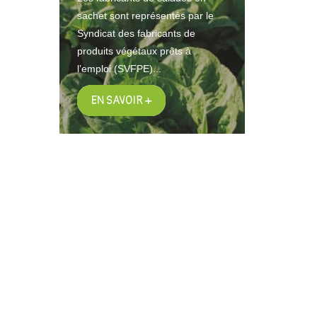
sachet sont représentés par le
Syndicat des fabricants de
produits végétaux prêts à
l’emploi (SVFPE)...
EN SAVOIR +