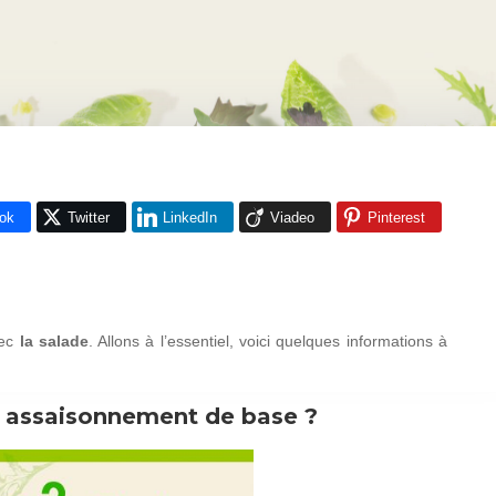
ok
Twitter
LinkedIn
Viadeo
Pinterest
ec
la salade
. Allons à l’essentiel, voici quelques informations à
n assaisonnement de base ?