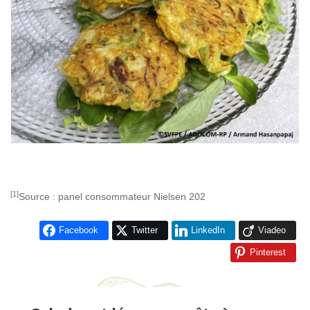
[1]
Source : panel consommateur Nielsen 202
Facebook
Twitter
LinkedIn
Viadeo
Pinterest