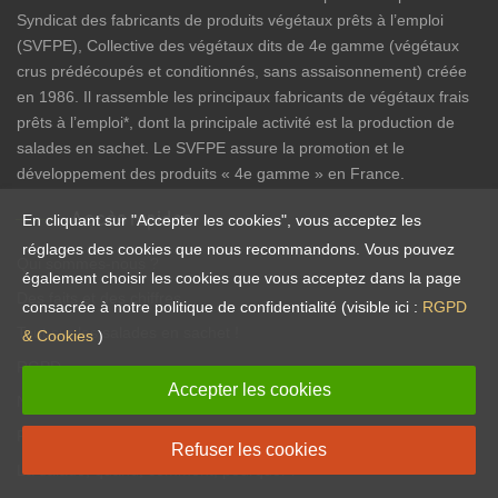
Syndicat des fabricants de produits végétaux prêts à l’emploi
(SVFPE), Collective des végétaux dits de 4e gamme (végétaux
crus prédécoupés et conditionnés, sans assaisonnement) créée
en 1986. Il rassemble les principaux fabricants de végétaux frais
prêts à l’emploi*, dont la principale activité est la production de
salades en sachet. Le SVFPE assure la promotion et le
développement des produits « 4e gamme » en France.
Accès rapides
En cliquant sur "Accepter les cookies", vous acceptez les
réglages des cookies que nous recommandons. Vous pouvez
Qui sommes-nous ?
également choisir les cookies que vous acceptez dans la page
Des faits et des chiffres
consacrée à notre politique de confidentialité (visible ici :
RGPD
Tout sur les salades en sachet !
& Cookies
)
RGPD
Accepter les cookies
Nutrition et Santé
Recettes vite-faites, bien-faites !
Refuser les cookies
La salade, quand, comment, pourquoi ?