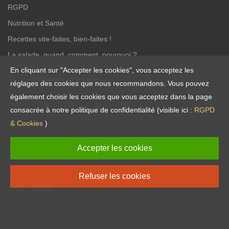
RGPD
Nutrition et Santé
Recettes vite-faites, bien-faites !
La salade, quand, comment, pourquoi ?
En cliquant sur "Accepter les cookies", vous acceptez les
Réseaux sociaux
réglages des cookies que nous recommandons. Vous pouvez
également choisir les cookies que vous acceptez dans la page
consacrée à notre politique de confidentialité (visible ici :
RGPD
& Cookies
)
Accepter les cookies
Refuser les cookies
Copyright © 2017
Les salades
tous droits réservés. Réalisé par
ADOCOM-RP
NOUS CONTACTER
MENTIONS LÉGALES