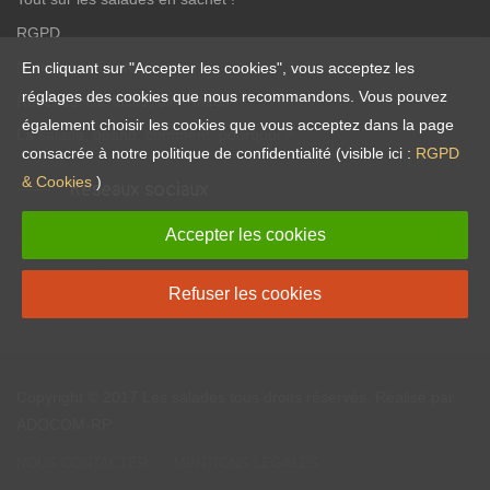
RGPD
Nutrition et Santé
En cliquant sur "Accepter les cookies", vous acceptez les
réglages des cookies que nous recommandons. Vous pouvez
Recettes vite-faites, bien-faites !
également choisir les cookies que vous acceptez dans la page
La salade, quand, comment, pourquoi ?
consacrée à notre politique de confidentialité (visible ici :
RGPD
& Cookies
)
Réseaux sociaux
Accepter les cookies
Refuser les cookies
Copyright © 2017
Les salades
tous droits réservés. Réalisé par
ADOCOM-RP
NOUS CONTACTER
MENTIONS LÉGALES