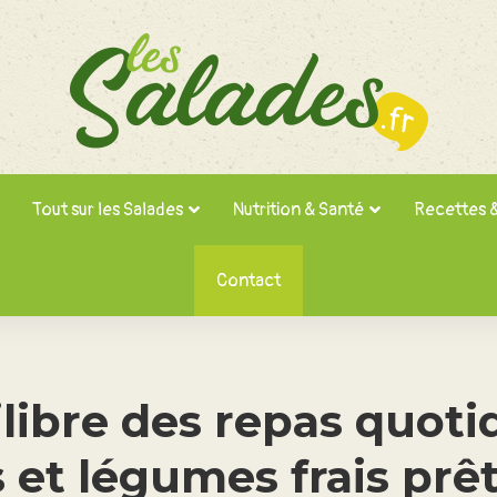
Tout sur les Salades
Nutrition & Santé
Recettes 
Contact
libre des repas quotid
s et légumes frais prêt