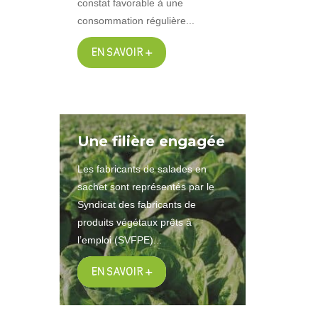
constat favorable à une
consommation régulière...
EN SAVOIR +
Une filière engagée
Les fabricants de salades en
sachet sont représentés par le
Syndicat des fabricants de
produits végétaux prêts à
l’emploi (SVFPE)...
EN SAVOIR +