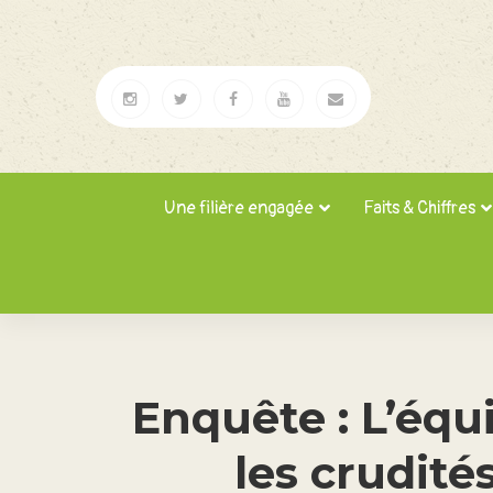
Une filière engagée
Faits & Chiffres
Enquête : L’équi
les crudité