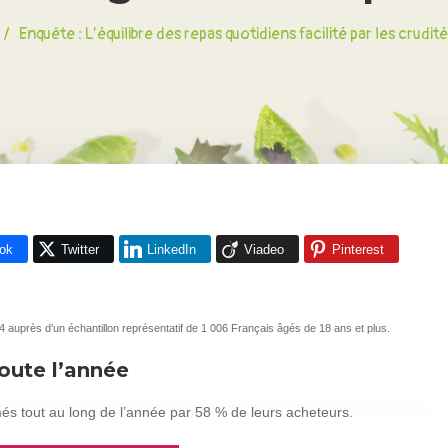
/
Enquête : L’équilibre des repas quotidiens facilité par les crudit
ok
Twitter
LinkedIn
Viadeo
Pinterest
uprès d’un échantillon représentatif de 1 006 Français âgés de 18 ans et plus.
ute l’année
és tout au long de l’année par 58 % de leurs acheteurs.