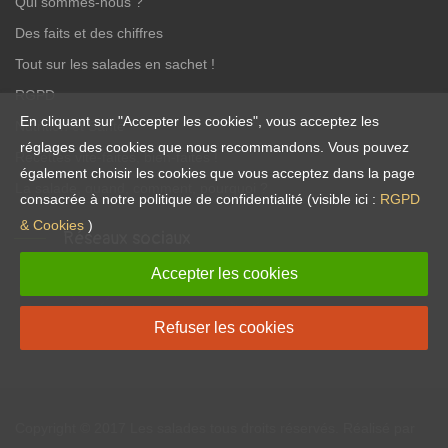
Qui sommes-nous ?
Des faits et des chiffres
Tout sur les salades en sachet !
RGPD
En cliquant sur "Accepter les cookies", vous acceptez les
Nutrition et Santé
réglages des cookies que nous recommandons. Vous pouvez
Recettes vite-faites, bien-faites !
également choisir les cookies que vous acceptez dans la page
La salade, quand, comment, pourquoi ?
consacrée à notre politique de confidentialité (visible ici :
RGPD
& Cookies
)
Réseaux sociaux
Accepter les cookies
Refuser les cookies
Copyright © 2017
Les salades
tous droits réservés. Réalisé par