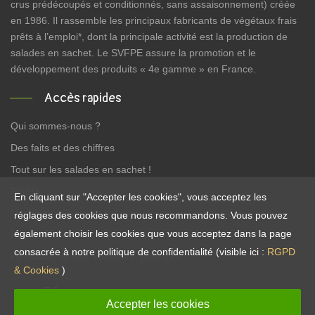
crus prédécoupés et conditionnés, sans assaisonnement) créée
en 1986. Il rassemble les principaux fabricants de végétaux frais
prêts à l’emploi*, dont la principale activité est la production de
salades en sachet. Le SVFPE assure la promotion et le
développement des produits « 4e gamme » en France.
Accès rapides
Qui sommes-nous ?
Des faits et des chiffres
Tout sur les salades en sachet !
RGPD
En cliquant sur "Accepter les cookies", vous acceptez les
Nutrition et Santé
réglages des cookies que nous recommandons. Vous pouvez
également choisir les cookies que vous acceptez dans la page
Recettes vite-faites, bien-faites !
consacrée à notre politique de confidentialité (visible ici :
RGPD
La salade, quand, comment, pourquoi ?
& Cookies
)
Réseaux sociaux
Accepter les cookies