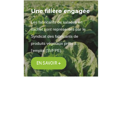
Une filière engagée
Les fabricants de salades en
sachet sont représentés par le
Syndicat des fabricants de
produits végétaux prêts à
l’emploi (SVFPE)...
EN SAVOIR +