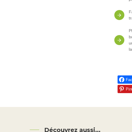
F
t
P
b
u
l
Fa
Pin
Découvrez aussi...