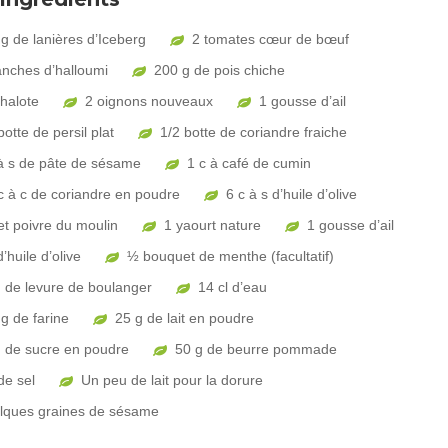
g de lanières d’Iceberg
2 tomates cœur de bœuf
anches d’halloumi
200 g de pois chiche
halote
2 oignons nouveaux
1 gousse d’ail
botte de persil plat
1/2 botte de coriandre fraiche
 à s de pâte de sésame
1 c à café de cumin
c à c de coriandre en poudre
6 c à s d’huile d’olive
et poivre du moulin
1 yaourt nature
1 gousse d’ail
d’huile d’olive
½ bouquet de menthe (facultatif)
g de levure de boulanger
14 cl d’eau
g de farine
25 g de lait en poudre
g de sucre en poudre
50 g de beurre pommade
de sel
Un peu de lait pour la dorure
lques graines de sésame