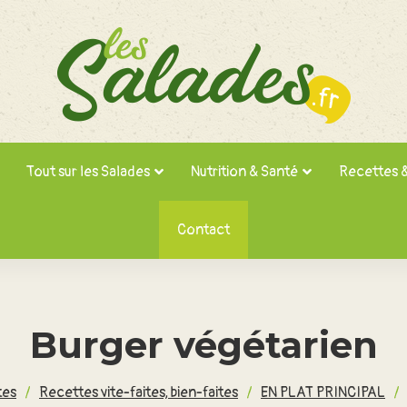
Tout sur les Salades
Nutrition & Santé
Recettes 
Contact
Burger végétarien
tes
/
Recettes vite-faites, bien-faites
/
EN PLAT PRINCIPAL
/