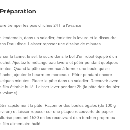
Préparation
aire tremper les pois chiches 24 h à l’avance
e lendemain, dans un saladier, émietter la levure et la dissoudre
ans l’eau tiède. Laisser reposer une dizaine de minutes.
erser la farine, le sel, le sucre dans le bol d’un robot équipé d’un
rochet. Ajoutez le mélange eau levure et pétrir pendant quelques
inutes. Quand la pâte commence à former une boule qui se
étache, ajouter le beurre en morceaux. Pétrir pendant encore
uelques minutes. Placer la pâte dans un saladier. Recouvrir avec
n film étirable huilé. Laisser lever pendant 2h (la pâte doit doubler
e volume).
étrir rapidement la pâte. Façonner des boules égales (de 100 g
nviron) et laisser reposer sur une plaque recouverte de papier
ulfurisé pendant 1h30 en les recouvrant d’un torchon propre ou
e film alimentaire huilé.