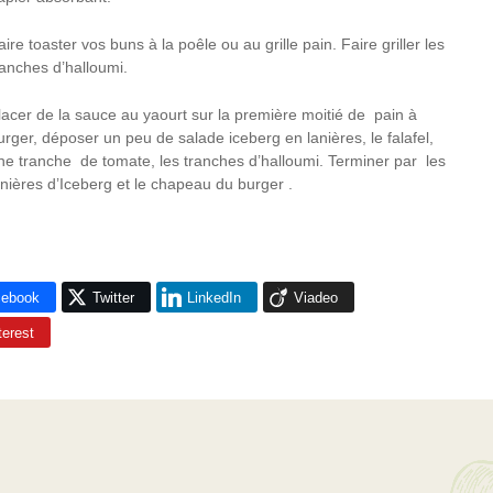
aire toaster vos buns à la poêle ou au grille pain. Faire griller les
ranches d’halloumi.
lacer de la sauce au yaourt sur la première moitié de pain à
urger, déposer un peu de salade iceberg en lanières, le falafel,
ne tranche de tomate, les tranches d’halloumi. Terminer par les
anières d’Iceberg et le chapeau du burger .
cebook
Twitter
LinkedIn
Viadeo
terest