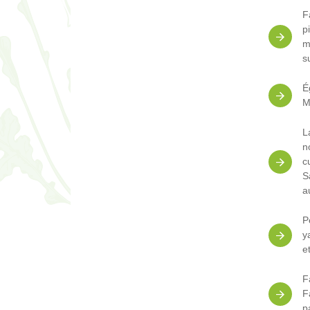
F
p
m
s
É
M
L
n
c
S
a
P
y
e
F
F
p