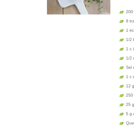
200 
8 tr
1 éc
1/2 
1 c
1/2 
Sel 
1 c 
12 
250 
25 
5 g 
Que