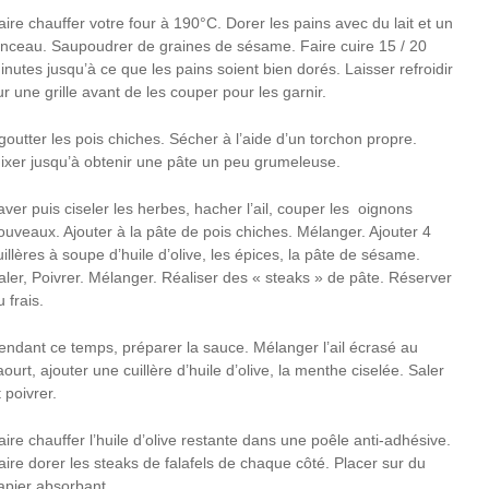
aire chauffer votre four à 190°C. Dorer les pains avec du lait et un
inceau. Saupoudrer de graines de sésame. Faire cuire 15 / 20
inutes jusqu’à ce que les pains soient bien dorés. Laisser refroidir
ur une grille avant de les couper pour les garnir.
goutter les pois chiches. Sécher à l’aide d’un torchon propre.
ixer jusqu’à obtenir une pâte un peu grumeleuse.
aver puis ciseler les herbes, hacher l’ail, couper les oignons
ouveaux. Ajouter à la pâte de pois chiches. Mélanger. Ajouter 4
uillères à soupe d’huile d’olive, les épices, la pâte de sésame.
aler, Poivrer. Mélanger. Réaliser des « steaks » de pâte. Réserver
u frais.
endant ce temps, préparer la sauce. Mélanger l’ail écrasé au
aourt, ajouter une cuillère d’huile d’olive, la menthe ciselée. Saler
t poivrer.
aire chauffer l’huile d’olive restante dans une poêle anti-adhésive.
aire dorer les steaks de falafels de chaque côté. Placer sur du
apier absorbant.