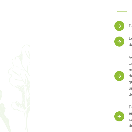
F
L
d
V
c
m
d
q
u
d
P
e
s
d