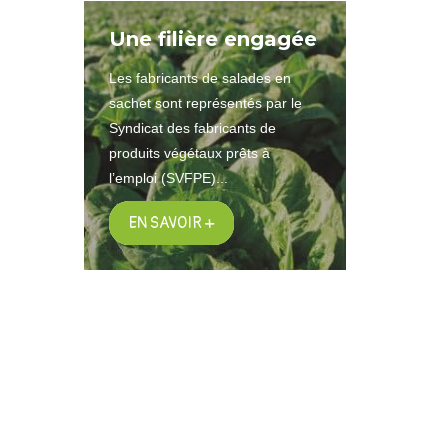
Une filière engagée
Les fabricants de salades en
sachet sont représentés par le
Syndicat des fabricants de
produits végétaux prêts à
l’emploi (SVFPE)...
EN SAVOIR +