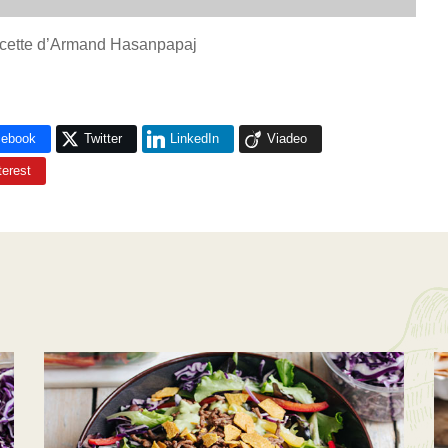
cette d’Armand Hasanpapaj
cebook
Twitter
LinkedIn
Viadeo
terest