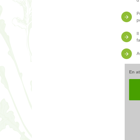
d
P
p
I
f
A
En at