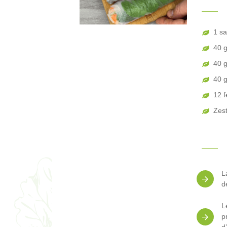
1 s
40 g
40 g
40 g
12 f
Zest
L
d
L
p