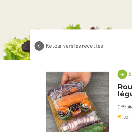
Retour vers les recettes
E
Rou
lég
Difficult
30 