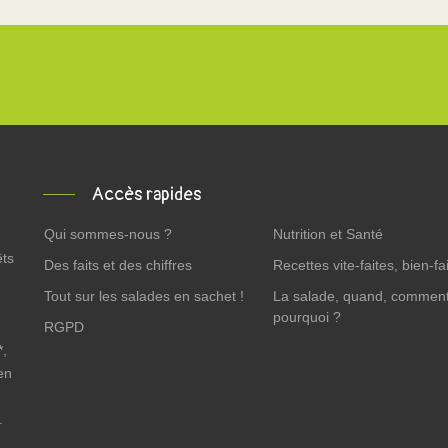
Accès rapides
Qui sommes-nous ?
Nutrition et Santé
êts
Des faits et des chiffres
Recettes vite-faites, bien-fai
Tout sur les salades en sachet !
La salade, quand, comment
pourquoi ?
RGPD
*,
en
.