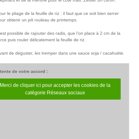
’épinard et de la menthe pour le côté frais. Zester un citron.
our le pliage de la feuille de riz : il faut que ce soit bien serrer
our obtenir un joli rouleau de printemps.
l est possible de rajouter des radis, que l’on place à 2 cm de la
arce puis rouler délicatement la feuille de riz.
vant de déguster, les tremper dans une sauce soja / cacahuète.
tente de votre accord :
Merci de cliquer ici pour accepter les cookies de la
catégorie Réseaux sociaux