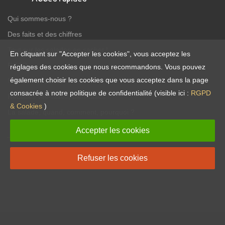
Qui sommes-nous ?
Des faits et des chiffres
Tout sur les salades en sachet !
En cliquant sur "Accepter les cookies", vous acceptez les
RGPD
réglages des cookies que nous recommandons. Vous pouvez
également choisir les cookies que vous acceptez dans la page
Nutrition et Santé
consacrée à notre politique de confidentialité (visible ici :
RGPD
Recettes vite-faites, bien-faites !
& Cookies
)
La salade, quand, comment, pourquoi ?
Accepter les cookies
Réseaux sociaux
Refuser les cookies