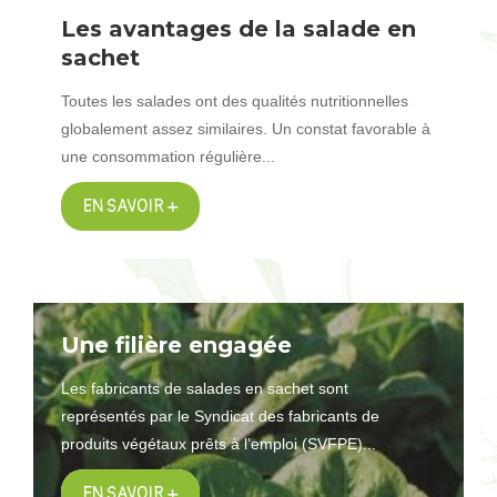
Les avantages de la salade en
sachet
Toutes les salades ont des qualités nutritionnelles
globalement assez similaires. Un constat favorable à
une consommation régulière...
EN SAVOIR +
Une filière engagée
Les fabricants de salades en sachet sont
représentés par le Syndicat des fabricants de
produits végétaux prêts à l’emploi (SVFPE)...
EN SAVOIR +