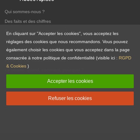
Qui sommes-nous ?
Des faits et des chiffres
Tout sur les salades en sachet !
En cliquant sur "Accepter les cookies", vous acceptez les
RGPD
réglages des cookies que nous recommandons. Vous pouvez
également choisir les cookies que vous acceptez dans la page
Nutrition et Santé
consacrée à notre politique de confidentialité (visible ici :
RGPD
Recettes vite-faites, bien-faites !
& Cookies
)
La salade, quand, comment, pourquoi ?
Accepter les cookies
Réseaux sociaux
Refuser les cookies