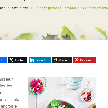
blog
/
Actualités
/
Salades prêtes à l’emploi : un goût de fraîche
ok
Twitter
LinkedIn
Viadeo
Pinterest
ans leur
es, les
pour
un véritable
endroit le