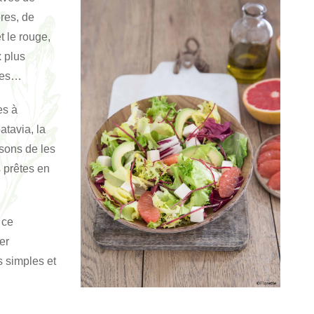
res, de
t le rouge,
 plus
ntes…
es à
atavia, la
sons de les
 prêtes en
 ce
er
 simples et