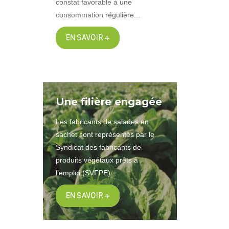
constat favorable à une
consommation régulière...
EN SAVOIR +
Une filière engagée
Les fabricants de salades en
sachet sont représentés par le
Syndicat des fabricants de
produits végétaux prêts à
l’emploi (SVFPE)...
EN SAVOIR +