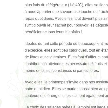
plus frais du réfrigérateur (1 à 4°C), elles se tien
à nous apporter une savoureuse touche de fraîch
repas quotidiens. Avec elles, tout devient plus sim
suffit d’ouvrir leur sachet pour pouvoir les dégust
bénéficier de tous leurs bienfaits !
Idéales durant cette période où beaucoup font m
d’exercice, elles sont peu caloriques, tout en éta
de fibres et de vitamines. Elles font d’ailleurs pa
contribuent à atteindre les nécessaires 5 fruit
même en ces circonstances si particulières.
Avec elles, le printemps s’invite dans nos assiet
notre quotidien. Elles se marient aussi bien aux p
couleurs et d’énergie, elles s’allient également 
Le choix des salades prêtes à l’emploi est large