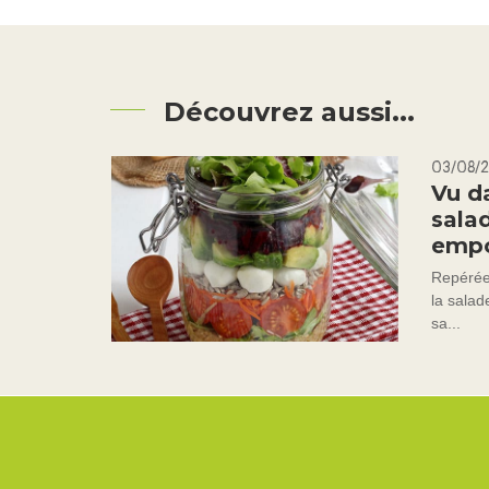
Découvrez aussi...
03/08/
Vu d
sala
empo
Repérée
la salad
sa...