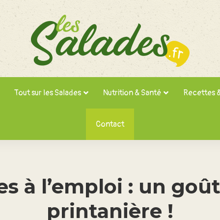
Tout sur les Salades
Nutrition & Santé
Recettes 
Contact
s à l’emploi : un goû
printanière !