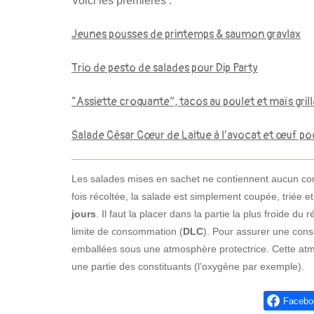
Voici les premières :
Jeunes pousses de printemps & saumon gravlax
Trio de pesto de salades pour Dip Party
“Assiette croquante”, tacos au poulet et maïs gril
Salade César Cœur de Laitue à l’avocat et œuf p
Les salades mises en sachet ne contiennent aucun co
fois récoltée, la salade est simplement coupée, triée 
jours
. Il faut la placer dans la partie la plus froide du r
limite de consommation (
DLC
). Pour assurer une cons
emballées sous une atmosphère protectrice. Cette atmo
une partie des constituants (l’oxygène par exemple).
Facebo